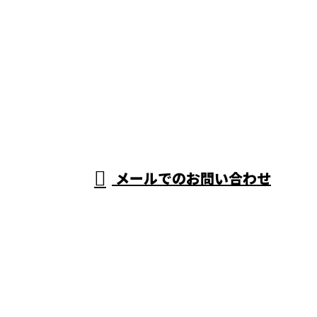
お電話でのお問い合わせ
0258-89-6510
新潟県長岡市
受付／8：00～17：30 [営業電話お断り]
メールでのお問い合わせ
などで吊り足場をはじめ足場工事なら株
式会社豊翔におまかせ
ホーム