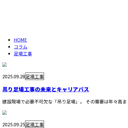
メールフォーム
足場工事
column
HOME
コラム
足場工事
2025.09.28
足場工事
吊り足場工事の未来とキャリアパス
建設現場で必要不可欠な「吊り足場」。 その需要は年々高まり
2025.09.25
足場工事