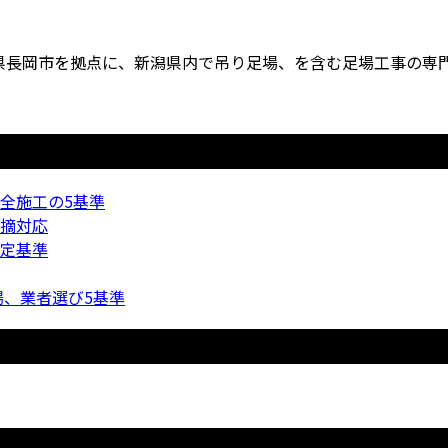
長岡市を拠点に、新潟県内で吊り足場、を含む足場工事の専門業
全施工の5基準
摘対応
定基準
場、業者選び5基準